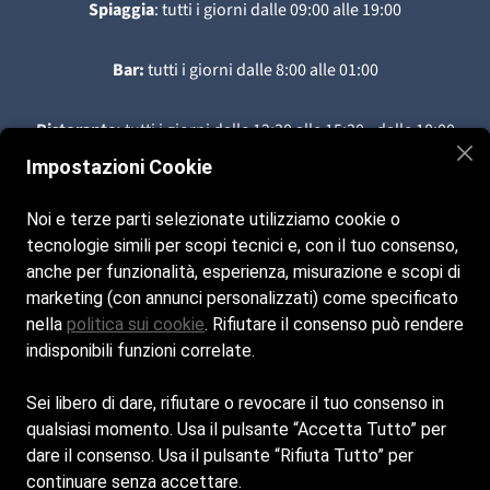
Spiaggia
: tutti i giorni dalle 09:00 alle 19:00
Bar:
tutti i giorni dalle
8:00 alle 01:00
Ristorante:
tutti i giorni dalle
12:30 alle 15:30 - dalle 18:00
alle 01:00
Impostazioni Cookie
Contatti
Noi e terze parti selezionate utilizziamo cookie o
+39 334 8419415
tecnologie simili per scopi tecnici e, con il tuo consenso,
anche per funzionalità, esperienza, misurazione e scopi di
info@ecodelmaresantasevera.it
marketing (con annunci personalizzati) come specificato
nella
politica sui cookie
. Rifiutare il consenso può rendere
Seguici sui nostri social
indisponibili funzioni correlate.
Instagram
Sei libero di dare, rifiutare o revocare il tuo consenso in
qualsiasi momento. Usa il pulsante “Accetta Tutto” per
Facebook
dare il consenso. Usa il pulsante “Rifiuta Tutto” per
continuare senza accettare.